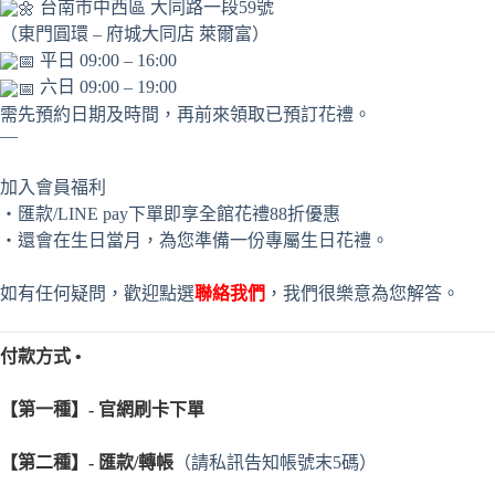
台南市中西區 大同路一段59號
（東門圓環 – 府城大同店 萊爾富）
平日 09:00 – 16:00
六日 09:00 – 19:00
需先預約日期及時間，再前來領取已預訂花禮。
—
加入會員福利
・匯款/LINE pay下單即享全館花禮88折優惠
・還會在生日當月，為您準備一份專屬生日花禮。
如有任何疑問，歡迎點選
聯絡我們
，我們很樂意為您解答。
付款方式 •
【第一種】- 官網刷卡下單
【第二種】- 匯款/轉帳
（請私訊告知帳號末5碼）