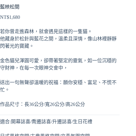
藍映松間
NT$
1,680
若你曾走進森林，就會遇見這樣的一隻貓。
他藏身於松針與藍花之間，溫柔且深情，像山林裡靜靜
閃著光的寶藏。
金色貓兒渾圓可愛，卻帶著堅定的靈氣，如一位沉穩的
守財神，在每一次眼神交會中，
送出一句無聲卻溫暖的祝福：願你安穩、富足、不慌不
忙。
作品尺寸：長36公分/寬26公分/高26公分
適合:開幕誌喜/喬遷誌喜/升遷誌喜/生日花禮