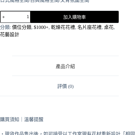
日式風格空間/古典風格空間/文青氛圍空間
加入購物車
A
分類:
價位分類
,
$1000+
,
乾燥花花禮
,
名片座花禮
,
桌花
,
l
花藝設計
t
e
r
n
a
t
產品介紹
i
v
e
:
評價 (0)
購買須知｜溫馨提醒
・現貨作品售出後，如可接受以工作室現有花材重新設計「相同