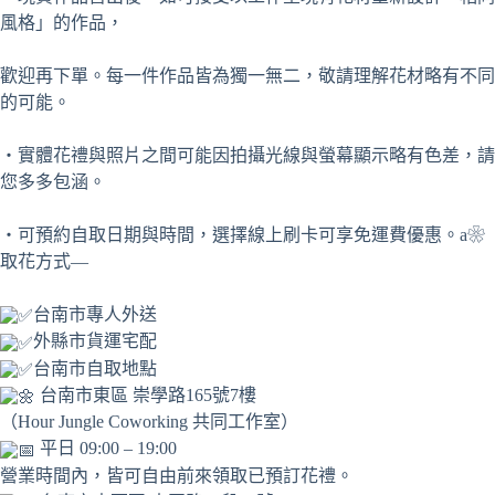
風格」的作品，
歡迎再下單。每一件作品皆為獨一無二，敬請理解花材略有不同
的可能。
・實體花禮與照片之間可能因拍攝光線與螢幕顯示略有色差，請
您多多包涵。
・可預約自取日期與時間，選擇線上刷卡可享免運費優惠。a❀
取花方式—
台南市專人外送
外縣市貨運宅配
台南市自取地點
台南市東區 崇學路165號7樓
（Hour Jungle Coworking 共同工作室）
平日 09:00 – 19:00
營業時間內，皆可自由前來領取已預訂花禮。