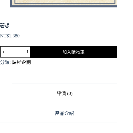
著想
NT$
1,380
加入購物車
A
分類:
課程企劃
l
t
e
r
n
a
評價 (0)
t
i
v
產品介紹
e
: