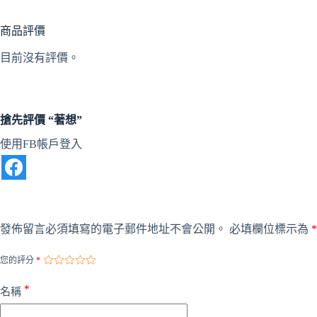
商品評價
目前沒有評價。
搶先評價 “著想”
A
使用FB帳戶登入
l
t
e
r
n
a
發佈留言必須填寫的電子郵件地址不會公開。
必填欄位標示為
*
t
i
v
您的評分
*
e
:
*
名稱