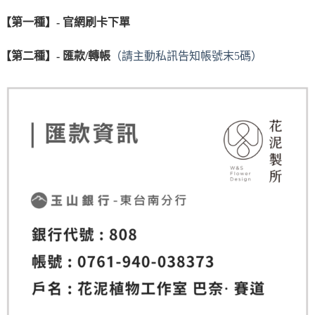
【第一種】- 官網刷卡下單
【第二種】- 匯款/轉帳
（請主動私訊告知帳號末5碼）