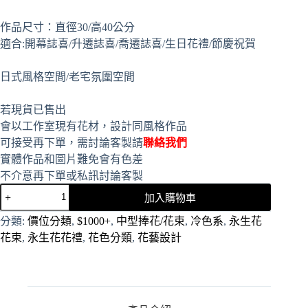
作品尺寸：直徑30/高40公分
適合:開幕誌喜/升遷誌喜/喬遷誌喜/生日花禮/節慶祝賀
日式風格空間/老宅氛圍空間
若現貨已售出
會以工作室現有花材，設計同風格作品
可接受再下單，需討論客製請
聯絡我們
實體作品和圖片難免會有色差
不介意再下單或私訊討論客製
加入購物車
A
分類:
價位分類
,
$1000+
,
中型捧花/花束
,
冷色系
,
永生花
l
花束
,
永生花花禮
,
花色分類
,
花藝設計
t
e
r
n
a
t