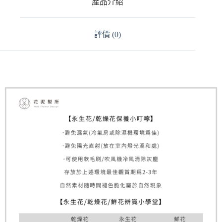
產品介紹
i
v
e
:
評價 (0)