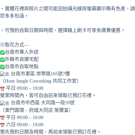
・實體花禮與照片之間可能因拍攝光線與螢幕顯示略有色差，請
您多多包涵。
・可預約自取日期與時間，選擇線上刷卡可享免運費優惠。
❀取花方式—
台南市專人外送
外縣市貨運宅配
台南市自取地點
台南市東區 崇學路165號7樓
（Hour Jungle Coworking 共同工作室）
平日 09:00 – 19:00
營業時間內，皆可自由前來領取已預訂花禮。
台南市中西區 大同路一段59號
（東門圓環 – 府城大同店 萊爾富）
平日 09:00 – 16:00
六日 09:00 – 19:00
需先預約日期及時間，再前來領取已預訂花禮。