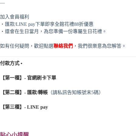
—
加入會員福利
・匯款/LINE pay下單即享全館花禮88折優惠
・還會在生日當月，為您準備一份專屬生日花禮。
如有任何疑問，歡迎點選
聯絡我們
，我們很樂意為您解答。
付款方式 •
【第一種】- 官網刷卡下單
【第二種】- 匯款/轉帳
（請私訊告知帳號末5碼）
【第三種】- LINE pay
貼心小提醒