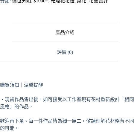
分類:
價位分類
,
$1000+
,
乾燥花花禮
,
桌花
,
花藝設計
l
t
e
r
n
a
產品介紹
t
i
v
評價 (0)
e
:
購買須知｜溫馨提醒
・現貨作品售出後，如可接受以工作室現有花材重新設計「相同
風格」的作品，
歡迎再下單。每一件作品皆為獨一無二，敬請理解花材略有不同
的可能。