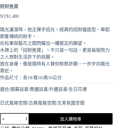
照財進寶
NT$
1,480
陽光灑落時，他正揮手招光。經典的招財貓造型，舉起
那隻傳統的財手，
在松果與藍花之間閃耀出一種堅定的願望。
木牌上的「招財進寶」，不只是一句話，更是每個努力
之人想對生活許下的祝願。
放在身邊，像是隨時有人替你默默許願，一步步向陽光
靠近。
作品尺寸：長18/寬10/高16公分
適合:開幕誌喜/喬遷誌喜/升遷誌喜/生日花禮
日式風格空間/古典風格空間/文青氛圍空間
加入購物車
A