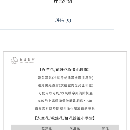
產品介紹
i
v
e
:
評價 (0)