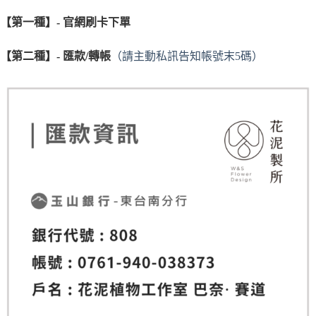
【第一種】- 官網刷卡下單
【第二種】- 匯款/轉帳
（請主動私訊告知帳號末5碼）