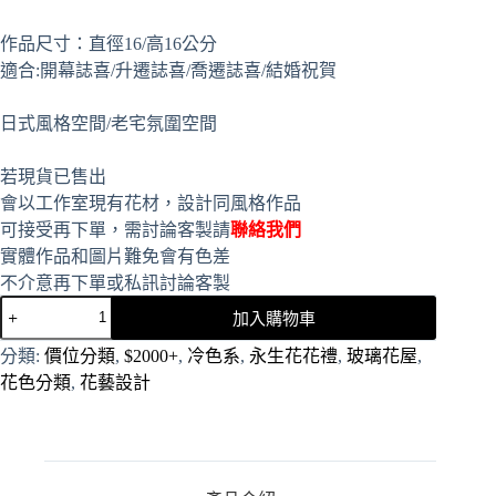
作品尺寸：直徑16/高16公分
適合:開幕誌喜/升遷誌喜/喬遷誌喜/結婚祝賀
日式風格空間/老宅氛圍空間
若現貨已售出
會以工作室現有花材，設計同風格作品
可接受再下單，需討論客製請
聯絡我們
實體作品和圖片難免會有色差
不介意再下單或私訊討論客製
加入購物車
A
分類:
價位分類
,
$2000+
,
冷色系
,
永生花花禮
,
玻璃花屋
,
l
花色分類
,
花藝設計
t
e
r
n
a
t