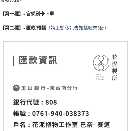
【第一種】- 官網刷卡下單
【第二種】- 匯款/轉帳
（請主動私訊告知帳號末5碼）