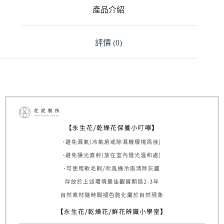
t
產品介紹
i
v
e
:
評價 (0)