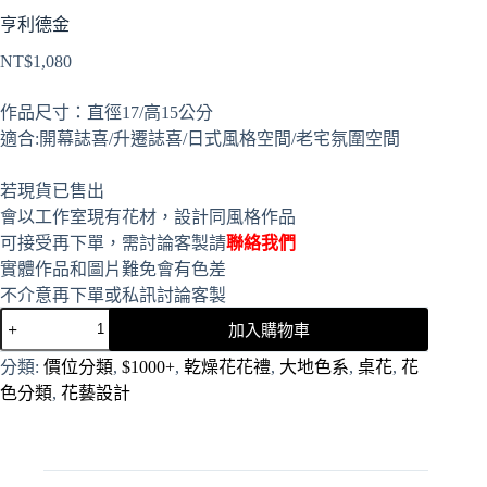
亨利德金
NT$
1,080
作品尺寸：直徑17/高15公分
適合:開幕誌喜/升遷誌喜/日式風格空間/老宅氛圍空間
若現貨已售出
會以工作室現有花材，設計同風格作品
可接受再下單，需討論客製請
聯絡我們
實體作品和圖片難免會有色差
不介意再下單或私訊討論客製
加入購物車
A
分類:
價位分類
,
$1000+
,
乾燥花花禮
,
大地色系
,
桌花
,
花
l
色分類
,
花藝設計
t
e
r
n
a