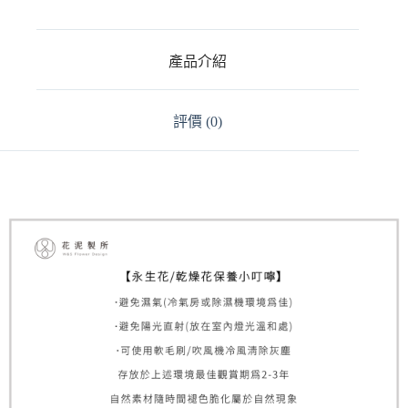
r
n
a
t
產品介紹
i
v
e
:
評價 (0)