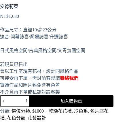
安德莉亞
NT$
1,680
作品尺寸：直徑19/高23公分
適合:開幕誌喜/喬遷誌喜/升遷誌喜
日式風格空間/古典風格空間/文青氛圍空間
若現貨已售出
會以工作室現有花材，設計同風格作品
可接受再下單，需討論客製請
聯絡我們
實體作品和圖片難免會有色差
不介意再下單或私訊討論客製
加入購物車
A
分類:
價位分類
,
$1000+
,
乾燥花花禮
,
冷色系
,
名片座花
l
禮
,
花色分類
,
花藝設計
t
e