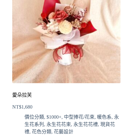
愛朵拉芙
NT$
1,680
價位分類
,
$1000+
,
中型捧花/花束
,
暖色系
,
永
生花系列
,
永生花花束
,
永生花花禮
,
現貨花
禮
,
花色分類
,
花藝設計