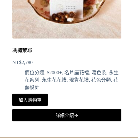
馮梅萊耶
NT$
2,780
價位分類
,
$2000+
,
名片座花禮
,
暖色系
,
永生
花系列
,
永生花花禮
,
現貨花禮
,
花色分類
,
花
藝設計
加入購物車
詳細介紹→