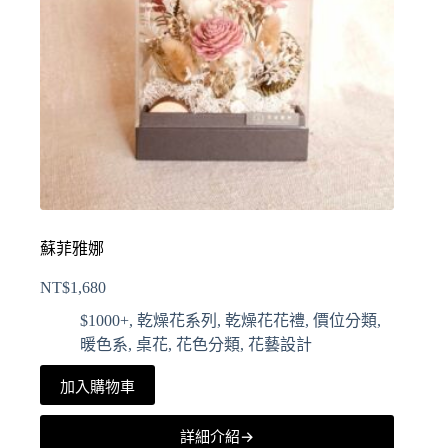
蘇菲雅娜
NT$
1,680
$1000+
,
乾燥花系列
,
乾燥花花禮
,
價位分類
,
暖色系
,
桌花
,
花色分類
,
花藝設計
加入購物車
詳細介紹→