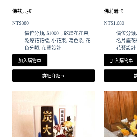
佛茲貝拉
佛莉赫卡
NT$
880
NT$
1,680
價位分類
,
$1000+
,
乾燥花花束
,
價位分類
乾燥花花禮
,
小花束
,
暖色系
,
花
名片座花
色分類
,
花藝設計
花藝設計
加入購物車
加入購物車
詳細介紹→