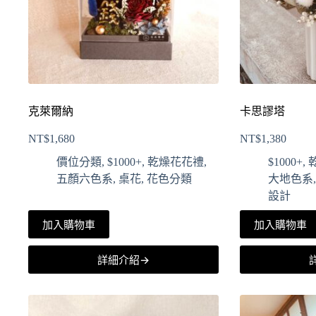
克萊爾納
卡思謬塔
NT$
1,680
NT$
1,380
價位分類
,
$1000+
,
乾燥花花禮
,
$1000+
,
五顏六色系
,
桌花
,
花色分類
大地色系
設計
加入購物車
加入購物車
詳細介紹→