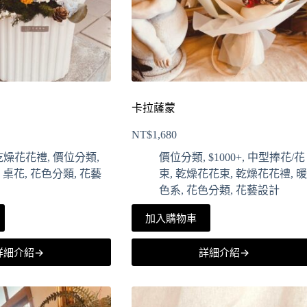
卡拉薩蒙
NT$
1,680
乾燥花花禮
,
價位分類
,
價位分類
,
$1000+
,
中型捧花/花
,
桌花
,
花色分類
,
花藝
束
,
乾燥花花束
,
乾燥花花禮
,
暖
色系
,
花色分類
,
花藝設計
加入購物車
詳細介紹→
詳細介紹→