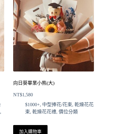
向日葵畢業小熊(大)
NT$
1,580
燥
$1000+
,
中型捧花/花束
,
乾燥花花
,
束
,
乾燥花花禮
,
價位分類
加入購物車