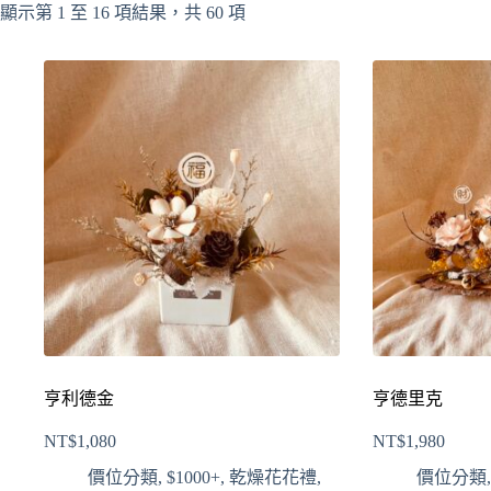
顯示第 1 至 16 項結果，共 60 項
亨利德金
亨德里克
NT$
1,080
NT$
1,980
價位分類
,
$1000+
,
乾燥花花禮
,
價位分類