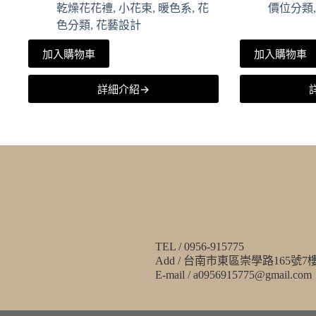
乾燥花花禮
,
小花束
,
暖色系
,
花
價位分類
色分類
,
花藝設計
加入購物車
加入購物車
詳細介紹→
TEL / 0956-915775
Add / 台南市東區崇學路165號7
E-mail / a0956915775@gmail.com